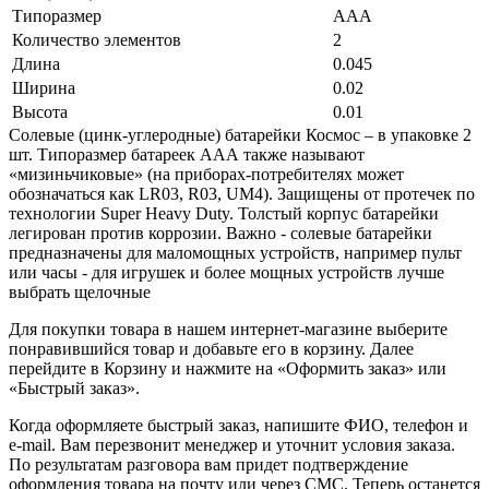
Типоразмер
AAA
Количество элементов
2
Длина
0.045
Ширина
0.02
Высота
0.01
Солевые (цинк-углеродные) батарейки Космос – в упаковке 2
шт. Типоразмер батареек ААА также называют
«мизиньчиковые» (на приборах-потребителях может
обозначаться как LR03, R03, UM4). Защищены от протечек по
технологии Super Heavy Duty. Толстый корпус батарейки
легирован против коррозии. Важно - солевые батарейки
предназначены для маломощных устройств, например пульт
или часы - для игрушек и более мощных устройств лучше
выбрать щелочные
Для покупки товара в нашем интернет-магазине выберите
понравившийся товар и добавьте его в корзину. Далее
перейдите в Корзину и нажмите на «Оформить заказ» или
«Быстрый заказ».
Когда оформляете быстрый заказ, напишите ФИО, телефон и
e-mail. Вам перезвонит менеджер и уточнит условия заказа.
По результатам разговора вам придет подтверждение
оформления товара на почту или через СМС. Теперь останется