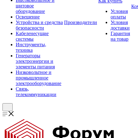
Высоковольтное и
Как купить
щитовое
Ко
оборудование
Условия
Освещение
оплаты
Устройства и средства
Производители
Условия
безопасности
доставки
Кабеленесущие
Гарантия
системы
на товар
Инструменты,
техника
Генераторы
электроэнергии и
элементы питания
Низковольтное и
промышленное
электрооборудование
Связь,
телекоммуникации