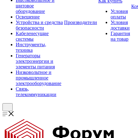
Высоковольтное и
Как купить
щитовое
Ко
оборудование
Условия
Освещение
оплаты
Устройства и средства
Производители
Условия
безопасности
доставки
Кабеленесущие
Гарантия
системы
на товар
Инструменты,
техника
Генераторы
электроэнергии и
элементы питания
Низковольтное и
промышленное
электрооборудование
Связь,
телекоммуникации