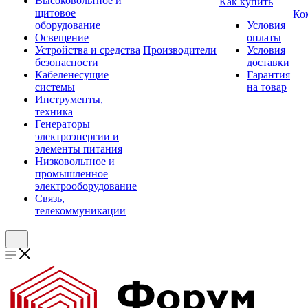
Высоковольтное и
Как купить
щитовое
Ко
оборудование
Условия
Освещение
оплаты
Устройства и средства
Производители
Условия
безопасности
доставки
Кабеленесущие
Гарантия
системы
на товар
Инструменты,
техника
Генераторы
электроэнергии и
элементы питания
Низковольтное и
промышленное
электрооборудование
Связь,
телекоммуникации