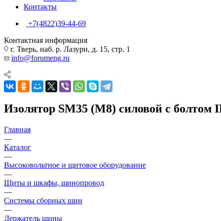
Контакты
+7(4822)39-44-69
Контактная информация
г. Тверь, наб. р. Лазури, д. 15, стр. 1
info@forumeng.ru
Изолятор SM35 (М8) силовой с болтом I
Главная
—
Каталог
—
Высоковольтное и щитовое оборудование
—
Щиты и шкафы, шинопровод
—
Системы сборных шин
—
Держатель шины