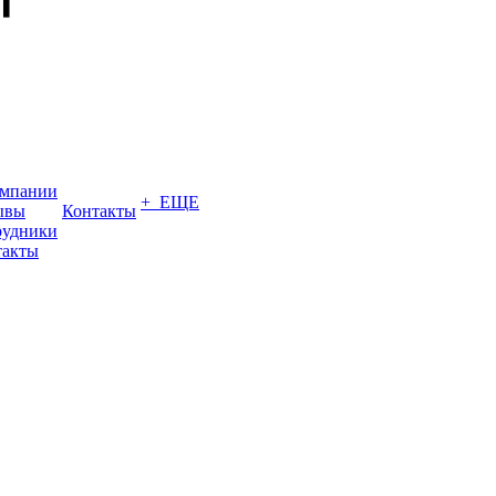
омпании
+ ЕЩЕ
ывы
Контакты
рудники
такты