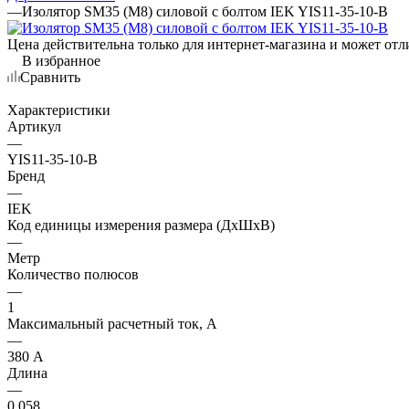
—
Изолятор SM35 (М8) силовой с болтом IEK YIS11-35-10-B
Цена действительна только для интернет-магазина и может отл
В избранное
Сравнить
Характеристики
Артикул
—
YIS11-35-10-B
Бренд
—
IEK
Код единицы измерения размера (ДхШхВ)
—
Метр
Количество полюсов
—
1
Максимальный расчетный ток, А
—
380 А
Длина
—
0.058