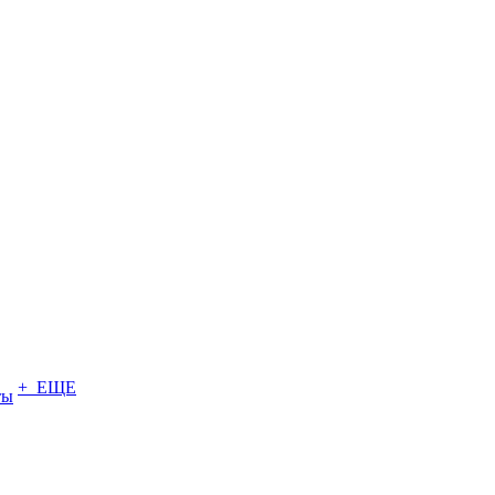
+ ЕЩЕ
ты