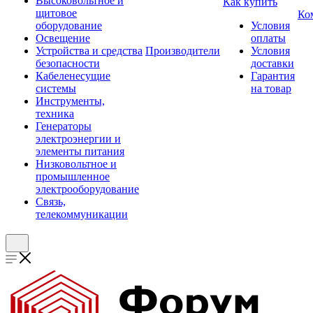
Высоковольтное и
Как купить
щитовое
Ко
оборудование
Условия
Освещение
оплаты
Устройства и средства
Производители
Условия
безопасности
доставки
Кабеленесущие
Гарантия
системы
на товар
Инструменты,
техника
Генераторы
электроэнергии и
элементы питания
Низковольтное и
промышленное
электрооборудование
Связь,
телекоммуникации