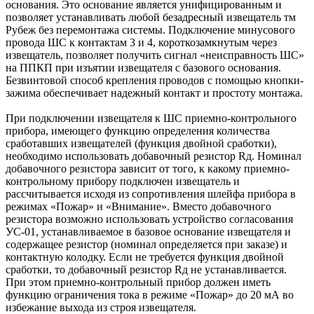
основания. Это основание является унифицированным и
позволяет устанавливать любой безадресный извещатель тм
Рубеж без перемонтажа системы. Подключение минусового
провода ШС к контактам 3 и 4, короткозамкнутым через
извещатель, позволяет получить сигнал «неисправность ШС»
на ППКП при изъятии извещателя с базового основания.
Безвинтовой способ крепления проводов с помощью кнопки-
зажима обеспечивает надежный контакт и простоту монтажа.
При подключении извещателя к ШС приемно-контрольного
прибора, имеющего функцию определения количества
сработавших извещателей (функция двойной сработки),
необходимо использовать добавочный резистор Rд. Номинал
добавочного резистора зависит от того, к какому приемно-
контрольному прибору подключен извещатель и
рассчитывается исходя из сопротивления шлейфа прибора в
режимах «Пожар» и «Внимание». Вместо добавочного
резистора возможно использовать устройство согласования
УС-01, устанавливаемое в базовое основание извещателя и
содержащее резистор (номинал определяется при заказе) и
контактную колодку. Если не требуется функция двойной
сработки, то добавочный резистор Rд не устанавливается.
При этом приемно-контрольный прибор должен иметь
функцию ограничения тока в режиме «Пожар» до 20 мА во
избежание выхода из строя извещателя.