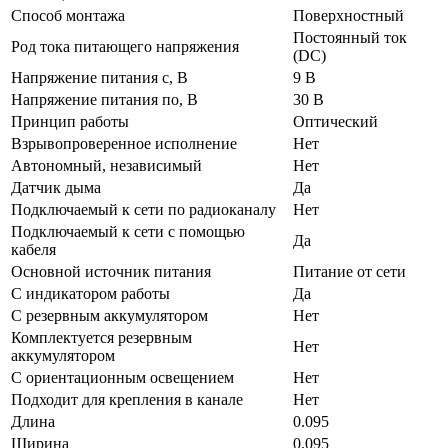
Способ монтажа
Поверхностный
Постоянный ток
Род тока питающего напряжения
(DC)
Напряжение питания с, В
9 В
Напряжение питания по, В
30 В
Принцип работы
Оптический
Взрывопроверенное исполнение
Нет
Автономный, независимый
Нет
Датчик дыма
Да
Подключаемый к сети по радиоканалу
Нет
Подключаемый к сети с помощью
Да
кабеля
Основной источник питания
Питание от сети
С индикатором работы
Да
С резервным аккумулятором
Нет
Комплектуется резервным
Нет
аккумулятором
С ориентационным освещением
Нет
Подходит для крепления в канале
Нет
Длина
0.095
Ширина
0.095