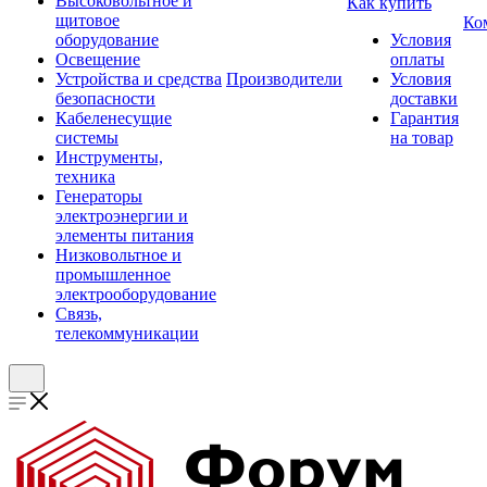
Высоковольтное и
Как купить
щитовое
Ко
оборудование
Условия
Освещение
оплаты
Устройства и средства
Производители
Условия
безопасности
доставки
Кабеленесущие
Гарантия
системы
на товар
Инструменты,
техника
Генераторы
электроэнергии и
элементы питания
Низковольтное и
промышленное
электрооборудование
Связь,
телекоммуникации