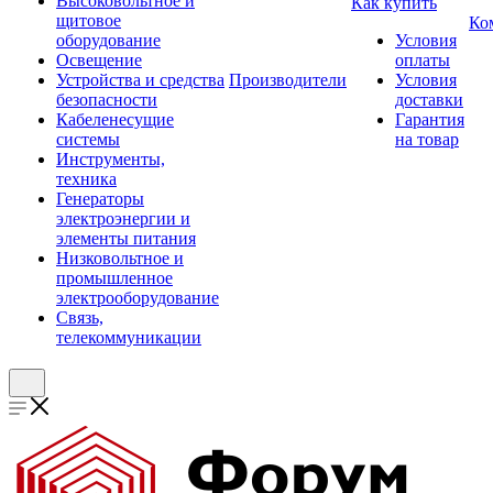
Высоковольтное и
Как купить
щитовое
Ко
оборудование
Условия
Освещение
оплаты
Устройства и средства
Производители
Условия
безопасности
доставки
Кабеленесущие
Гарантия
системы
на товар
Инструменты,
техника
Генераторы
электроэнергии и
элементы питания
Низковольтное и
промышленное
электрооборудование
Связь,
телекоммуникации