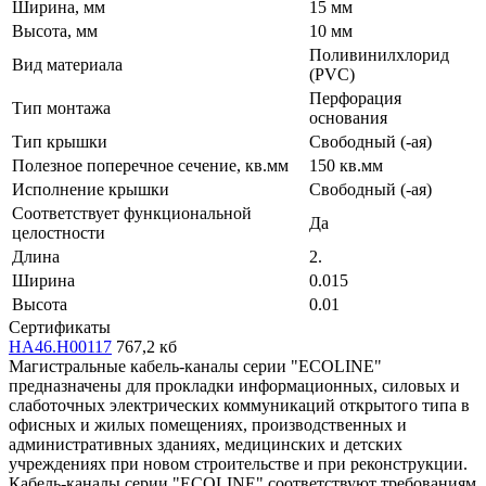
Ширина, мм
15 мм
Высота, мм
10 мм
Поливинилхлорид
Вид материала
(PVC)
Перфорация
Тип монтажа
основания
Тип крышки
Свободный (-ая)
Полезное поперечное сечение, кв.мм
150 кв.мм
Исполнение крышки
Свободный (-ая)
Соответствует функциональной
Да
целостности
Длина
2.
Ширина
0.015
Высота
0.01
Сертификаты
HA46.H00117
767,2 кб
Магистральные кабель-каналы серии "ECOLINE"
предназначены для прокладки информационных, силовых и
слаботочных электрических коммуникаций открытого типа в
офисных и жилых помещениях, производственных и
административных зданиях, медицинских и детских
учреждениях при новом строительстве и при реконструкции.
Кабель-каналы серии "ECOLINE" соответствуют требованиям