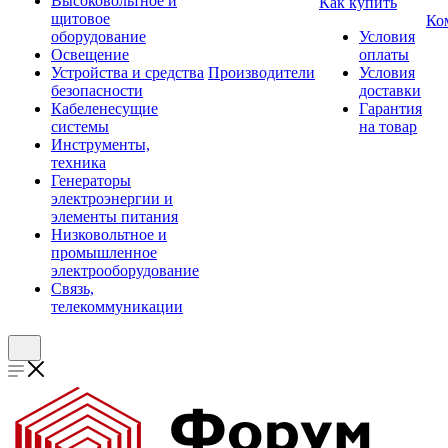
Высоковольтное и
Как купить
щитовое
Ко
оборудование
Условия
Освещение
оплаты
Устройства и средства
Производители
Условия
безопасности
доставки
Кабеленесущие
Гарантия
системы
на товар
Инструменты,
техника
Генераторы
электроэнергии и
элементы питания
Низковольтное и
промышленное
электрооборудование
Связь,
телекоммуникации