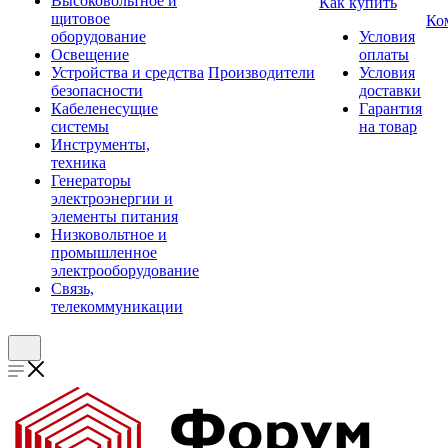
Высоковольтное и
Как купить
щитовое
Ко
оборудование
Условия
Освещение
оплаты
Устройства и средства
Производители
Условия
безопасности
доставки
Кабеленесущие
Гарантия
системы
на товар
Инструменты,
техника
Генераторы
электроэнергии и
элементы питания
Низковольтное и
промышленное
электрооборудование
Связь,
телекоммуникации