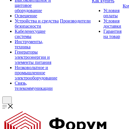
Высоковольтное и
Как купить
щитовое
Ко
оборудование
Условия
Освещение
оплаты
Устройства и средства
Производители
Условия
безопасности
доставки
Кабеленесущие
Гарантия
системы
на товар
Инструменты,
техника
Генераторы
электроэнергии и
элементы питания
Низковольтное и
промышленное
электрооборудование
Связь,
телекоммуникации