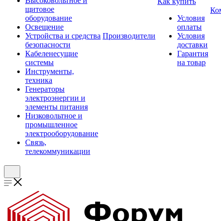
Высоковольтное и
Как купить
щитовое
Ко
оборудование
Условия
Освещение
оплаты
Устройства и средства
Производители
Условия
безопасности
доставки
Кабеленесущие
Гарантия
системы
на товар
Инструменты,
техника
Генераторы
электроэнергии и
элементы питания
Низковольтное и
промышленное
электрооборудование
Связь,
телекоммуникации