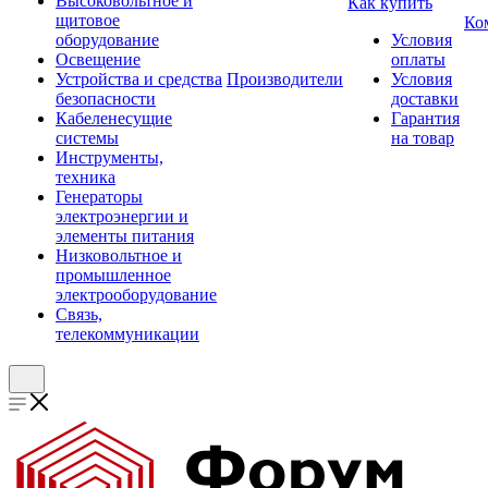
Высоковольтное и
Как купить
щитовое
Ко
оборудование
Условия
Освещение
оплаты
Устройства и средства
Производители
Условия
безопасности
доставки
Кабеленесущие
Гарантия
системы
на товар
Инструменты,
техника
Генераторы
электроэнергии и
элементы питания
Низковольтное и
промышленное
электрооборудование
Связь,
телекоммуникации