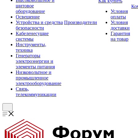
Высоковольтное и
Как купить
щитовое
Ко
оборудование
Условия
Освещение
оплаты
Устройства и средства
Производители
Условия
безопасности
доставки
Кабеленесущие
Гарантия
системы
на товар
Инструменты,
техника
Генераторы
электроэнергии и
элементы питания
Низковольтное и
промышленное
электрооборудование
Связь,
телекоммуникации