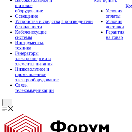
Высоковольтное и
Как купить
щитовое
Ко
оборудование
Условия
Освещение
оплаты
Устройства и средства
Производители
Условия
безопасности
доставки
Кабеленесущие
Гарантия
системы
на товар
Инструменты,
техника
Генераторы
электроэнергии и
элементы питания
Низковольтное и
промышленное
электрооборудование
Связь,
телекоммуникации