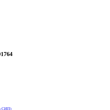
01764
а СИП)