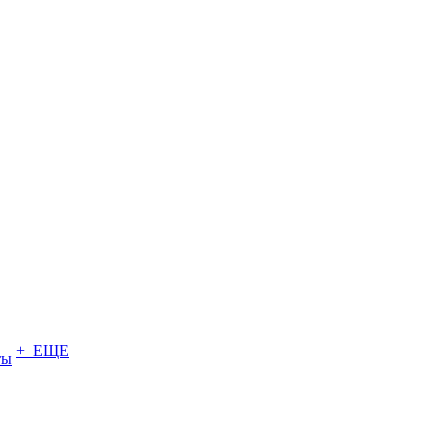
+ ЕЩЕ
ты