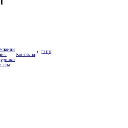
омпании
+ ЕЩЕ
ывы
Контакты
рудники
такты