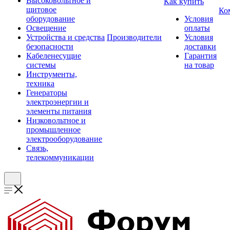
Высоковольтное и
Как купить
щитовое
Ко
оборудование
Условия
Освещение
оплаты
Устройства и средства
Производители
Условия
безопасности
доставки
Кабеленесущие
Гарантия
системы
на товар
Инструменты,
техника
Генераторы
электроэнергии и
элементы питания
Низковольтное и
промышленное
электрооборудование
Связь,
телекоммуникации