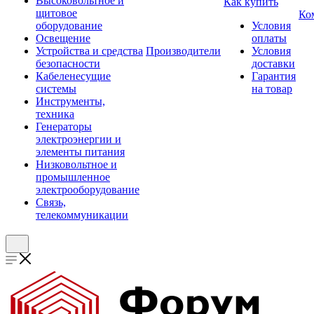
Высоковольтное и
Как купить
щитовое
Ко
оборудование
Условия
Освещение
оплаты
Устройства и средства
Производители
Условия
безопасности
доставки
Кабеленесущие
Гарантия
системы
на товар
Инструменты,
техника
Генераторы
электроэнергии и
элементы питания
Низковольтное и
промышленное
электрооборудование
Связь,
телекоммуникации