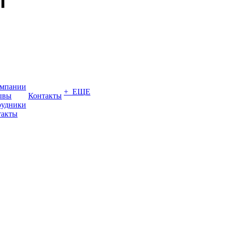
омпании
+ ЕЩЕ
ывы
Контакты
рудники
такты