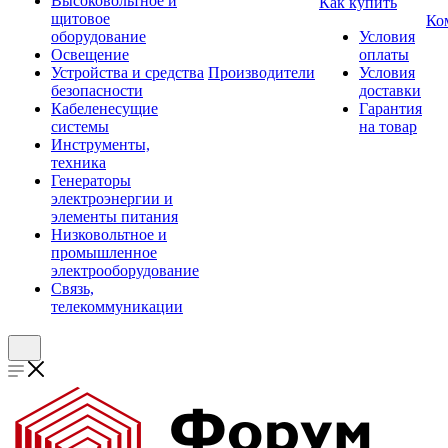
Высоковольтное и
Как купить
щитовое
Ко
оборудование
Условия
Освещение
оплаты
Устройства и средства
Производители
Условия
безопасности
доставки
Кабеленесущие
Гарантия
системы
на товар
Инструменты,
техника
Генераторы
электроэнергии и
элементы питания
Низковольтное и
промышленное
электрооборудование
Связь,
телекоммуникации