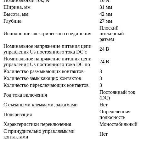
Номинальный ток, А
10 А
Ширина, мм
31 мм
Высота, мм
42 мм
Глубина
27 мм
Плоский
Исполнение электрического соединения
штекерный
разъем
Номинальное напряжение питания цепи
24 В
управления Us постоянного тока DC с
Номинальное напряжение питания цепи
24 В
управления Us постоянного тока DC по
Количество размыкающих контактов
3
Количество замыкающих контактов
3
Количество переключающих контактов
3
Постоянный ток
Род тока включения
(DC)
С съемными клеммами, зажимами
Нет
Определенная
Поляризация
полюсность
Характеристики переключения
Моностабильный
С принудительно управляемыми
Нет
контактами