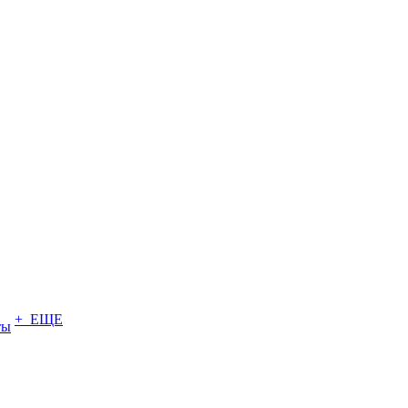
+ ЕЩЕ
ты