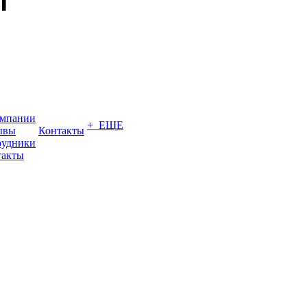
омпании
+ ЕЩЕ
ывы
Контакты
рудники
такты