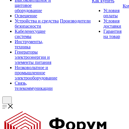
Высоковольтное и
Как купить
щитовое
Ко
оборудование
Условия
Освещение
оплаты
Устройства и средства
Производители
Условия
безопасности
доставки
Кабеленесущие
Гарантия
системы
на товар
Инструменты,
техника
Генераторы
электроэнергии и
элементы питания
Низковольтное и
промышленное
электрооборудование
Связь,
телекоммуникации