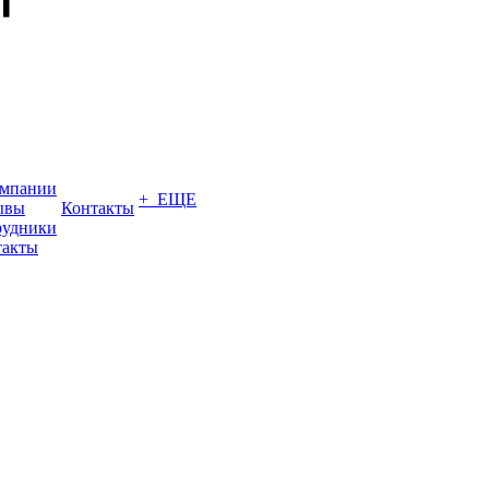
омпании
+ ЕЩЕ
ывы
Контакты
рудники
такты