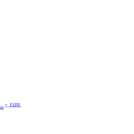
+ ЕЩЕ
ты