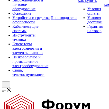
Высоковольтное и
Как купить
щитовое
Ко
оборудование
Условия
Освещение
оплаты
Устройства и средства
Производители
Условия
безопасности
доставки
Кабеленесущие
Гарантия
системы
на товар
Инструменты,
техника
Генераторы
электроэнергии и
элементы питания
Низковольтное и
промышленное
электрооборудование
Связь,
телекоммуникации