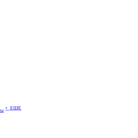
+ ЕЩЕ
ты