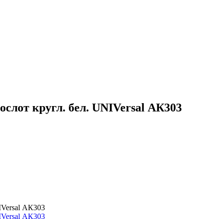
ослот кругл. бел. UNIVersal АК303
IVersal АК303