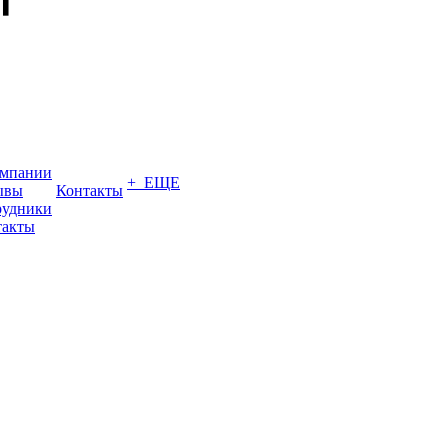
омпании
+ ЕЩЕ
ывы
Контакты
рудники
такты