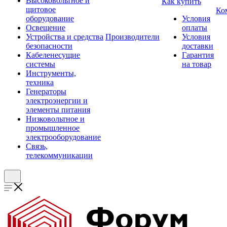
Высоковольтное и
Как купить
щитовое
Ко
оборудование
Условия
Освещение
оплаты
Устройства и средства
Производители
Условия
безопасности
доставки
Кабеленесущие
Гарантия
системы
на товар
Инструменты,
техника
Генераторы
электроэнергии и
элементы питания
Низковольтное и
промышленное
электрооборудование
Связь,
телекоммуникации