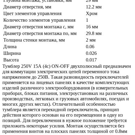
Глубина монтажа, установки, мм
29 мм
Диаметр отверстия, мм
12.2 мм
Цвет элементов управления
Хром
Количество элементов управления
1
Диаметр отверстия монтажа с, мм
16 мм
Диаметр отверстия монтажа по, мм
29.8 мм
Толщина стенки монтажа, мм
2 мм
Длина
0.06
Ширина
0.026
Высота
0.017
Тумблер 250V 15А (4c) ON-OFF двухполюсный предназначен
для коммутации электрических цепей переменного тока
напряжением до 250В. Такая разновидность переключателей
применяется на лицевых панелях в качестве комплектующих
изделий различного электрооборудования (в измерительных
приборах, блоках питания, электроустановках на различных
производствах, легковых и грузовых автомобилях, поездах и
многих других местах). Отличительной особенностью
тумблера является перекидной переключатель, принцип
действия которого основан на его перемещении в одну из
позиций. Для переключения в нужное положение требуется
приложить некоторые усилия. Монтаж осуществляется без
применения винтов на плоских панелях толщиной от 0.8мм