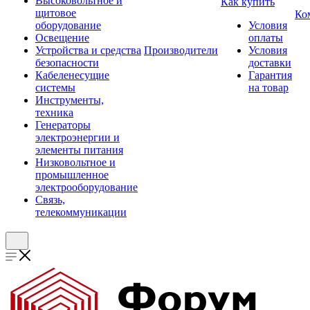
Высоковольтное и
Как купить
щитовое
Ко
оборудование
Условия
Освещение
оплаты
Устройства и средства
Производители
Условия
безопасности
доставки
Кабеленесущие
Гарантия
системы
на товар
Инструменты,
техника
Генераторы
электроэнергии и
элементы питания
Низковольтное и
промышленное
электрооборудование
Связь,
телекоммуникации