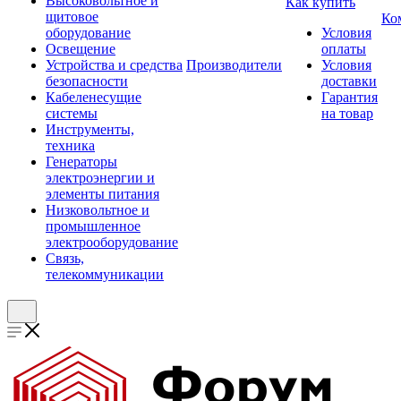
Высоковольтное и
Как купить
щитовое
Ко
оборудование
Условия
Освещение
оплаты
Устройства и средства
Производители
Условия
безопасности
доставки
Кабеленесущие
Гарантия
системы
на товар
Инструменты,
техника
Генераторы
электроэнергии и
элементы питания
Низковольтное и
промышленное
электрооборудование
Связь,
телекоммуникации