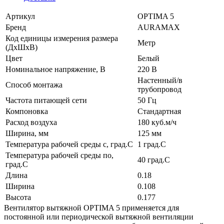
Артикул
OPTIMA 5
Бренд
AURAMAX
Код единицы измерения размера
Метр
(ДхШхВ)
Цвет
Белый
Номинальное напряжение, В
220 В
Настенный/в
Способ монтажа
трубопровод
Частота питающей сети
50 Гц
Компоновка
Стандартная
Расход воздуха
180 куб.м/ч
Ширина, мм
125 мм
Температура рабочей среды с, град.C
1 град.C
Температура рабочей среды по,
40 град.C
град.C
Длина
0.18
Ширина
0.108
Высота
0.177
Вентилятор вытяжной OPTIMA 5 применяется для
постоянной или периодической вытяжной вентиляции