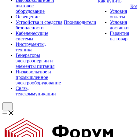
Высоковольтное и
Как купить
щитовое
Ко
оборудование
Условия
Освещение
оплаты
Устройства и средства
Производители
Условия
безопасности
доставки
Кабеленесущие
Гарантия
системы
на товар
Инструменты,
техника
Генераторы
электроэнергии и
элементы питания
Низковольтное и
промышленное
электрооборудование
Связь,
телекоммуникации