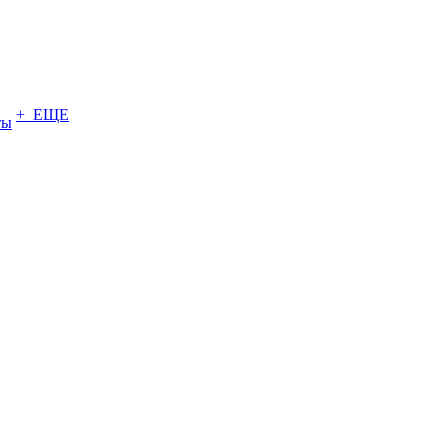
+ ЕЩЕ
ты