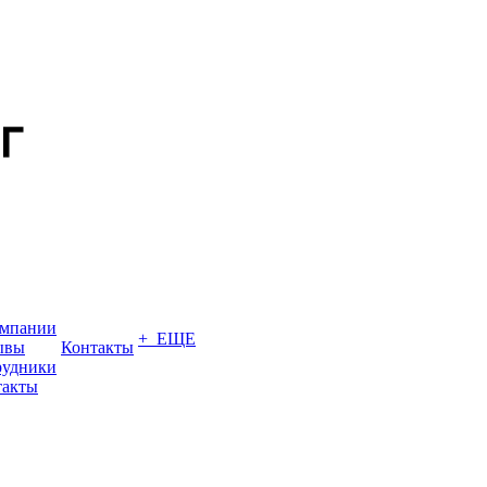
омпании
+ ЕЩЕ
ывы
Контакты
рудники
такты