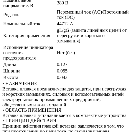
Номинальное
380 В
напряжение, В
Переменный ток (AC)/Постоянный
Род тока
ток (DC)
Номинальный ток
44712 А
gL/gG (защита линейных цепей от
Категория применения
перегрузки и короткого
замыкания)
Исполнение индикатора
состояния
Нет (без)
предохранителя
Длина
0.127
Ширина
0.055
Высота
0.043
• НАЗНАЧЕНИЕ
Вставка плавкая предназначена для защиты, при перегрузках
и коротких замыканиях, силовых и вспомогательных цепей
электроустановок промышленных предприятий,
общественных и жилых зданий.
• ОБЛАСТЬ ПРИМЕНЕНИЯ
Вставка плавкая устанавливается в комплектные устройства.
• ПРИНЦИП ДЕЙСТВИЯ
Принцип действия плавкой вставки заключается в том, что
при прохождении по цепи тока, по своим значениям