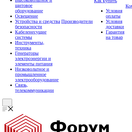
Высоковольтное и
Как купить
щитовое
Ко
оборудование
Условия
Освещение
оплаты
Устройства и средства
Производители
Условия
безопасности
доставки
Кабеленесущие
Гарантия
системы
на товар
Инструменты,
техника
Генераторы
электроэнергии и
элементы питания
Низковольтное и
промышленное
электрооборудование
Связь,
телекоммуникации