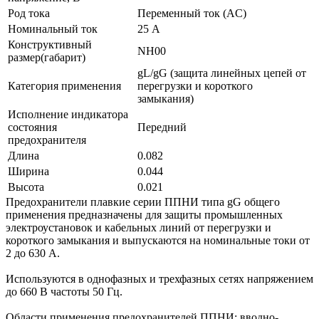
Род тока
Переменный ток (AC)
Номинальный ток
25 А
Конструктивный
NH00
размер(габарит)
gL/gG (защита линейных цепей от
Категория применения
перегрузки и короткого
замыкания)
Исполнение индикатора
состояния
Передний
предохранителя
Длина
0.082
Ширина
0.044
Высота
0.021
Предохранители плавкие серии ППНИ типа gG общего
применения предназначены для защиты промышленных
электроустановок и кабельных линий от перегрузки и
короткого замыкания и выпускаются на номинальные токи от
2 до 630 А.
Используются в однофазных и трехфазных сетях напряжением
до 660 В частоты 50 Гц.
Области применения предохранителей ППНИ: вводно-