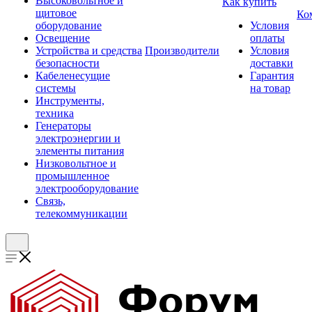
Высоковольтное и
Как купить
щитовое
Ко
оборудование
Условия
Освещение
оплаты
Устройства и средства
Производители
Условия
безопасности
доставки
Кабеленесущие
Гарантия
системы
на товар
Инструменты,
техника
Генераторы
электроэнергии и
элементы питания
Низковольтное и
промышленное
электрооборудование
Связь,
телекоммуникации