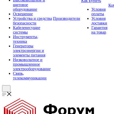
Высоковольтное и
Как купить
щитовое
Ко
оборудование
Условия
Освещение
оплаты
Устройства и средства
Производители
Условия
безопасности
доставки
Кабеленесущие
Гарантия
системы
на товар
Инструменты,
техника
Генераторы
электроэнергии и
элементы питания
Низковольтное и
промышленное
электрооборудование
Связь,
телекоммуникации