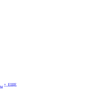
+ ЕЩЕ
ты