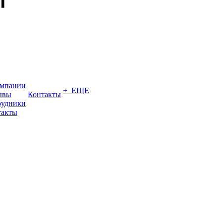
омпании
+ ЕЩЕ
ывы
Контакты
рудники
такты