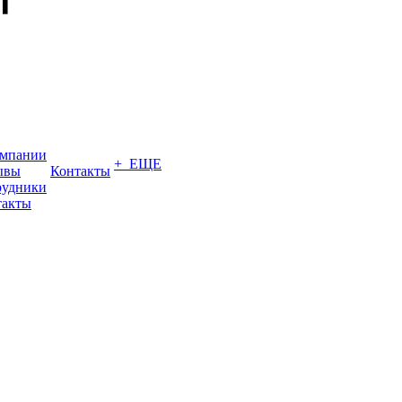
омпании
+ ЕЩЕ
ывы
Контакты
рудники
такты