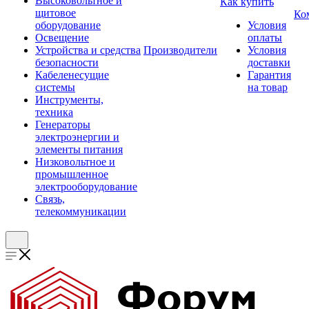
Высоковольтное и
Как купить
щитовое
Ко
оборудование
Условия
Освещение
оплаты
Устройства и средства
Производители
Условия
безопасности
доставки
Кабеленесущие
Гарантия
системы
на товар
Инструменты,
техника
Генераторы
электроэнергии и
элементы питания
Низковольтное и
промышленное
электрооборудование
Связь,
телекоммуникации