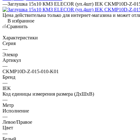
—
Заглушка 15х10 КМЗ ELECOR (уп.4шт) IEK CKMP10D-Z-01
Цена действительна только для интернет-магазина и может отл
В избранное
Сравнить
Характеристики
Серия
—
Элекор
Артикул
—
CKMP10D-Z-015-010-K01
Бренд
—
IEK
Код единицы измерения размера (ДхШхВ)
—
Метр
Исполнение
—
Левое/Правое
Цвет
—
Белый