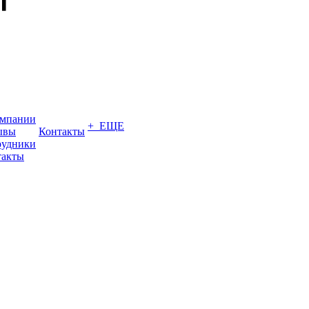
омпании
+ ЕЩЕ
ывы
Контакты
рудники
такты