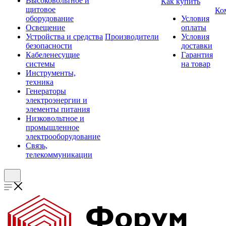
Высоковольтное и
Как купить
щитовое
Ко
оборудование
Условия
Освещение
оплаты
Устройства и средства
Производители
Условия
безопасности
доставки
Кабеленесущие
Гарантия
системы
на товар
Инструменты,
техника
Генераторы
электроэнергии и
элементы питания
Низковольтное и
промышленное
электрооборудование
Связь,
телекоммуникации