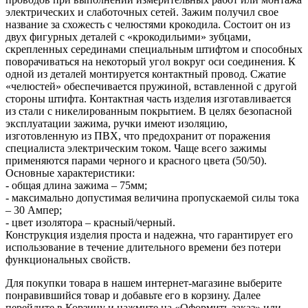
электрических и слаботочных сетей. Зажим получил свое
название за схожесть с челюстями крокодила. Состоит он из
двух фигурных деталей с «крокодильими» зубцами,
скрепленных серединами специальным штифтом и способных
поворачиваться на некоторый угол вокруг оси соединения. К
одной из деталей монтируется контактный провод. Сжатие
«челюстей» обеспечивается пружиной, вставленной с другой
стороны штифта. Контактная часть изделия изготавливается
из стали с никелированным покрытием. В целях безопасной
эксплуатации зажима, ручки имеют изоляцию,
изготовленную из ПВХ, что предохранит от поражения
специалиста электрическим током. Чаще всего зажимы
применяются парами черного и красного цвета (50/50).
Основные характеристики:
- общая длина зажима – 75мм;
- максимально допустимая величина пропускаемой силы тока
– 30 Ампер;
- цвет изолятора – красный/черный.
Конструкция изделия проста и надежна, что гарантирует его
использование в течение длительного времени без потери
функциональных свойств.
Для покупки товара в нашем интернет-магазине выберите
понравившийся товар и добавьте его в корзину. Далее
перейдите в Корзину и нажмите на «Оформить заказ» или