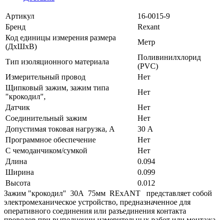
Артикул
16-0015-9
Бренд
Rexant
Код единицы измерения размера
Метр
(ДхШхВ)
Поливинилхлорид
Тип изоляционного материала
(PVC)
Измерительный провод
Нет
Щипковый зажим, зажим типа
Нет
"крокодил",
Датчик
Нет
Соединительный зажим
Нет
Допустимая токовая нагрузка, А
30 А
Программное обеспечение
Нет
С чемоданчиком/сумкой
Нет
Длина
0.094
Ширина
0.099
Высота
0.012
Зажим "крокодил" 30А 75мм REхANT представляет собой
электромеханическое устройство, предназначенное для
оперативного соединения или разъединения контакта
проводов при выполнении измерительных работ или монтажа