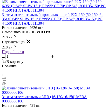
Зажим ответвительный прокалывающий P2X-150 (50-150; 6-
35) (Р 645; SLIW 15.1; P2х95; СТ 70; OP 645; ЗОИ 35-150; PC
4-150) ИНСТАЛЛ 111304
Есть в наличии: 2626 шт.
Самовывоз
ПОСЛЕЗАВТРА
218.27
₽
Варианты цен
218.27
₽
Подробности
В корзину
Новинка
Зажим ответвительный ЗПВ (16-120/16-150) МЗВА
00000000106
Есть в наличии: 421 шт.