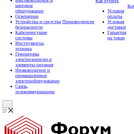
Высоковольтное и
Как купить
щитовое
Ко
оборудование
Условия
Освещение
оплаты
Устройства и средства
Производители
Условия
безопасности
доставки
Кабеленесущие
Гарантия
системы
на товар
Инструменты,
техника
Генераторы
электроэнергии и
элементы питания
Низковольтное и
промышленное
электрооборудование
Связь,
телекоммуникации