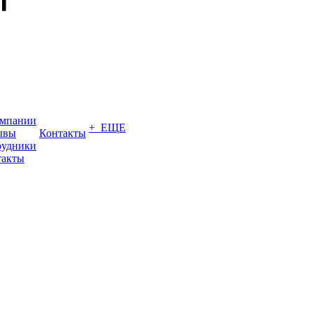
омпании
+ ЕЩЕ
ывы
Контакты
рудники
такты