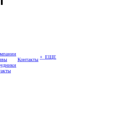
омпании
+ ЕЩЕ
ывы
Контакты
рудники
такты