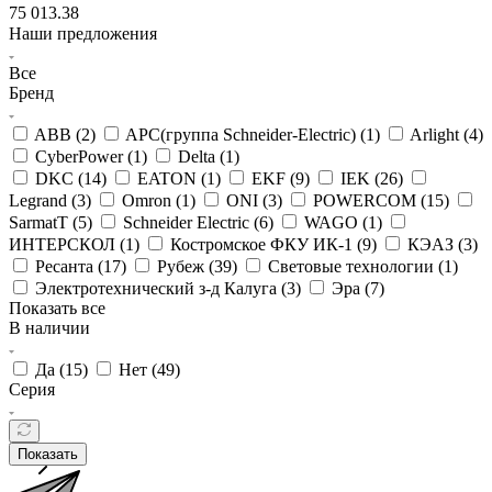
75 013.38
Наши предложения
Все
Бренд
ABB (
2
)
APC(группа Schneider-Electric) (
1
)
Arlight (
4
)
CyberPower (
1
)
Delta (
1
)
DKC (
14
)
EATON (
1
)
EKF (
9
)
IEK (
26
)
Legrand (
3
)
Omron (
1
)
ONI (
3
)
POWERCOM (
15
)
SarmatT (
5
)
Schneider Electric (
6
)
WAGO (
1
)
ИНТЕРСКОЛ (
1
)
Костромское ФКУ ИК-1 (
9
)
КЭАЗ (
3
)
Ресанта (
17
)
Рубеж (
39
)
Световые технологии (
1
)
Электротехнический з-д Калуга (
3
)
Эра (
7
)
Показать все
В наличии
Да (
15
)
Нет (
49
)
Серия
Показать