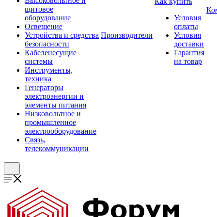
Высоковольтное и
Как купить
щитовое
Ко
оборудование
Условия
Освещение
оплаты
Устройства и средства
Производители
Условия
безопасности
доставки
Кабеленесущие
Гарантия
системы
на товар
Инструменты,
техника
Генераторы
электроэнергии и
элементы питания
Низковольтное и
промышленное
электрооборудование
Связь,
телекоммуникации