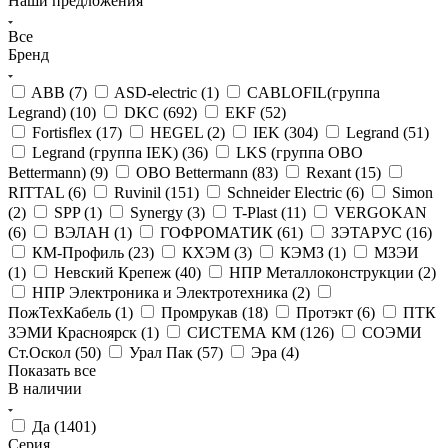
Наши предложения
Все
Бренд
ABB (
7
)
ASD-electric (
1
)
CABLOFIL(группа
Legrand) (
10
)
DKC (
692
)
EKF (
52
)
Fortisflex (
17
)
HEGEL (
2
)
IEK (
304
)
Legrand (
51
)
Legrand (группа IEK) (
36
)
LKS (группа OBO
Bettermann) (
9
)
OBO Bettermann (
83
)
Rexant (
15
)
RITTAL (
6
)
Ruvinil (
151
)
Schneider Electric (
6
)
Simon
(
2
)
SPP (
1
)
Synergy (
3
)
T-Plast (
11
)
VERGOKAN
(
6
)
ВЭЛАН (
1
)
ГОФРОМАТИК (
61
)
ЗЭТАРУС (
16
)
КМ-Профиль (
23
)
КХЭМ (
3
)
КЭМЗ (
1
)
МЗЭИ
(
1
)
Невский Крепеж (
40
)
НПР Металлоконструкции (
2
)
НПР Электроника и Электротехника (
2
)
ПожТехКабель (
1
)
Промрукав (
18
)
Протэкт (
6
)
ПТК
ЗЭМИ Красноярск (
1
)
СИСТЕМА КМ (
126
)
СОЭМИ
Ст.Оскол (
50
)
Урал Пак (
57
)
Эра (
4
)
Показать все
В наличии
Да (
1401
)
Серия