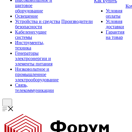
Высоковольтное и
Как купить
щитовое
Ко
оборудование
Условия
Освещение
оплаты
Устройства и средства
Производители
Условия
безопасности
доставки
Кабеленесущие
Гарантия
системы
на товар
Инструменты,
техника
Генераторы
электроэнергии и
элементы питания
Низковольтное и
промышленное
электрооборудование
Связь,
телекоммуникации