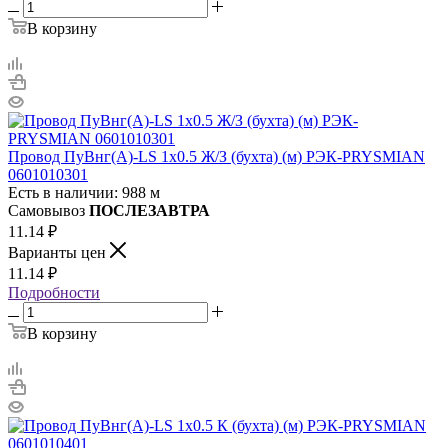
В корзину
Провод ПуВнг(А)-LS 1х0.5 Ж/З (бухта) (м) РЭК-PRYSMIAN
0601010301
Есть в наличии: 988 м
Самовывоз
ПОСЛЕЗАВТРА
11.14
₽
Варианты цен
11.14
₽
Подробности
В корзину