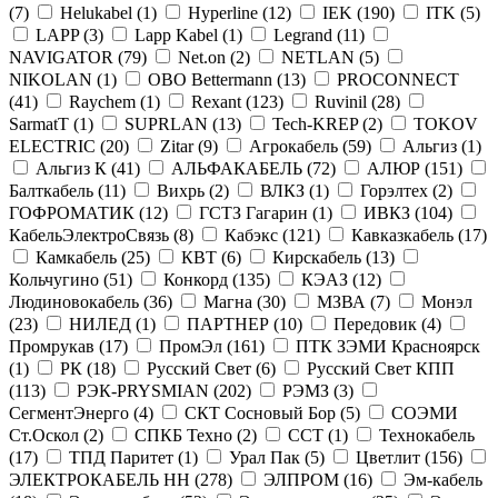
(
7
)
Helukabel (
1
)
Hyperline (
12
)
IEK (
190
)
ITK (
5
)
LAPP (
3
)
Lapp Kabel (
1
)
Legrand (
11
)
NAVIGATOR (
79
)
Net.on (
2
)
NETLAN (
5
)
NIKOLAN (
1
)
OBO Bettermann (
13
)
PROCONNECT
(
41
)
Raychem (
1
)
Rexant (
123
)
Ruvinil (
28
)
SarmatT (
1
)
SUPRLAN (
13
)
Tech-KREP (
2
)
TOKOV
ELECTRIC (
20
)
Zitar (
9
)
Агрокабель (
59
)
Альгиз (
1
)
Альгиз К (
41
)
АЛЬФАКАБЕЛЬ (
72
)
АЛЮР (
151
)
Балткабель (
11
)
Вихрь (
2
)
ВЛКЗ (
1
)
Горэлтех (
2
)
ГОФРОМАТИК (
12
)
ГСТЗ Гагарин (
1
)
ИВКЗ (
104
)
КабельЭлектроСвязь (
8
)
Кабэкс (
121
)
Кавказкабель (
17
)
Камкабель (
25
)
КВТ (
6
)
Кирскабель (
13
)
Кольчугино (
51
)
Конкорд (
135
)
КЭАЗ (
12
)
Людиновокабель (
36
)
Магна (
30
)
МЗВА (
7
)
Монэл
(
23
)
НИЛЕД (
1
)
ПАРТНЕР (
10
)
Передовик (
4
)
Промрукав (
17
)
ПромЭл (
161
)
ПТК ЗЭМИ Красноярск
(
1
)
РК (
18
)
Русский Свет (
6
)
Русский Свет КПП
(
113
)
РЭК-PRYSMIAN (
202
)
РЭМЗ (
3
)
СегментЭнерго (
4
)
СКТ Сосновый Бор (
5
)
СОЭМИ
Ст.Оскол (
2
)
СПКБ Техно (
2
)
ССТ (
1
)
Технокабель
(
17
)
ТПД Паритет (
1
)
Урал Пак (
5
)
Цветлит (
156
)
ЭЛЕКТРОКАБЕЛЬ НН (
278
)
ЭЛПРОМ (
16
)
Эм-кабель