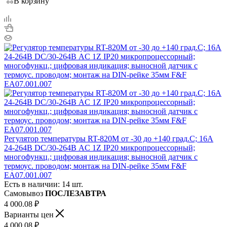
В корзину
Регулятор температуры RT-820M от -30 до +140 град.C; 16А
24-264В DC/30-264В AC 1Z IP20 микропроцессорный;
многофункц.; цифровая индикация; выносной датчик с
термоус. проводом; монтаж на DIN-рейке 35мм F&F
EA07.001.007
Есть в наличии: 14 шт.
Самовывоз
ПОСЛЕЗАВТРА
4 000.08
₽
Варианты цен
4 000.08
₽