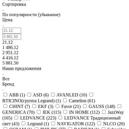
Сортировка
По популярности (убывание)
Цена
21.12
1 486.12
2 951.12
4 416.12
5 881.50
Наши предложения
Все
Бренд
ABB (
1
)
ASD (
6
)
AVANLED (
10
)
BTICINO(группа Legrand) (
1
)
Camelion (
61
)
CHINT (
7
)
EKF (
3
)
Favor (
21
)
GAUSS (
148
)
GENERICA (
70
)
IEK (
115
)
IN HOME (
112
)
JazzWay
(
165
)
LEDVANCE (
223
)
LEDVANCE Традиционный
свет (
43
)
Legrand (
1
)
NAVIGATOR (
122
)
NLCO (
20
)