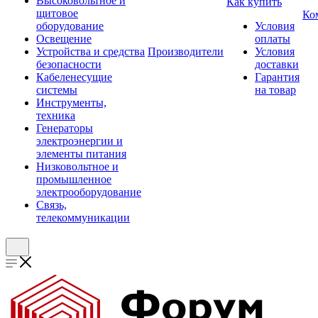
Высоковольтное и
Как купить
щитовое
Ко
оборудование
Условия
Освещение
оплаты
Устройства и средства
Производители
Условия
безопасности
доставки
Кабеленесущие
Гарантия
системы
на товар
Инструменты,
техника
Генераторы
электроэнергии и
элементы питания
Низковольтное и
промышленное
электрооборудование
Связь,
телекоммуникации