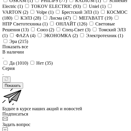
OSRAM (
1
)
PHILIPS (
77
)
RADIUM (
1
)
Schneider
Electric (
1
)
TOKOV ELECTRIC (
93
)
Uniel (
1
)
VARTON (
2
)
Volpe (
1
)
Брестский ЭЛЗ (
1
)
КОСМОС
(
180
)
КЭЛЗ (
28
)
Лисма (
47
)
МЕГАВАТТ (
19
)
НПР Светотехника (
1
)
ОНЛАЙТ (
126
)
Световые
Решения (
13
)
Союз (
2
)
Спец-Свет (
3
)
Томский ЭЛЗ
(
1
)
ФАZA (
4
)
ЭКОНОМКА (
2
)
Электротехник (
1
)
Эра (
215
)
Показать все
В наличии
Да (
1010
)
Нет (
35
)
Серия
Показать
Будьте в курсе наших акций и новостей
Подписаться
Задать вопрос