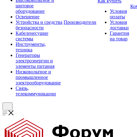
Высоковольтное и
Как купить
щитовое
Ко
оборудование
Условия
Освещение
оплаты
Устройства и средства
Производители
Условия
безопасности
доставки
Кабеленесущие
Гарантия
системы
на товар
Инструменты,
техника
Генераторы
электроэнергии и
элементы питания
Низковольтное и
промышленное
электрооборудование
Связь,
телекоммуникации